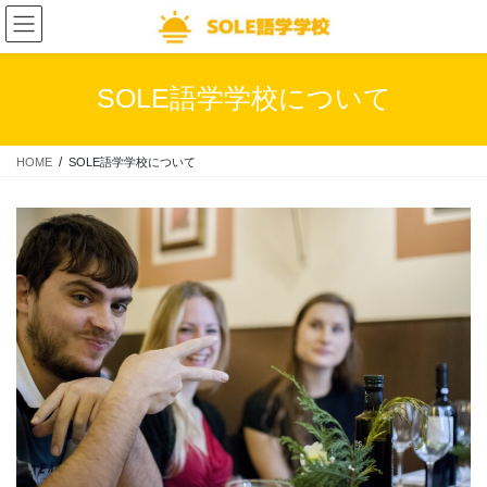
コ
ナ
ン
ビ
テ
ゲ
ン
ー
SOLE語学学校について
ツ
シ
へ
ョ
ス
ン
HOME
SOLE語学学校について
キ
に
ッ
移
プ
動