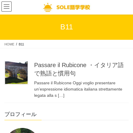
コ
ナ
ン
ビ
テ
ゲ
ン
ー
B11
ツ
シ
へ
ョ
ス
ン
HOME
B11
キ
に
ッ
移
プ
動
Passare il Rubicone ・イタリア語
で熟語と慣用句
Passare il Rubicone Oggi voglio presentare
un’espressione idiomatica italiana strettamente
legata alla s […]
プロフィール