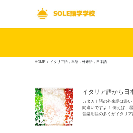
コ
ナ
ン
ビ
テ
ゲ
ン
ー
ツ
シ
へ
ョ
ス
ン
キ
に
ッ
移
HOME
イタリア語，単語，外来語，日本語
プ
動
イタリア語から日
カタカナ語の外来語は書い
間違いですよ！ 例えば、
音楽用語の多くがイタリア語