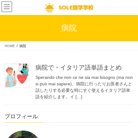
コ
ナ
ン
ビ
テ
ゲ
ン
ー
病院
ツ
シ
へ
ョ
ス
ン
HOME
病院
キ
に
ッ
移
プ
動
病院で・イタリア語単語まとめ
Sperando che non ce ne sia mai bisogno (ma non
si può mai sapere)、病院に行ったりお医者さんと
話したりする必要な時にすぐ使えるイタリア語単
語を紹介します。イ […]
プロフィール