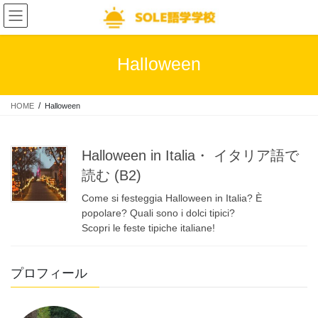
コ
ナ
ン
ビ
テ
ゲ
ン
ー
Halloween
ツ
シ
へ
ョ
ス
ン
HOME
Halloween
キ
に
ッ
移
プ
動
Halloween in Italia・ イタリア語で
読む (B2)
Come si festeggia Halloween in Italia? È
popolare? Quali sono i dolci tipici?
Scopri le feste tipiche italiane!
プロフィール